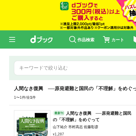
作品検索
カート
人間なき復興 ──原発避難と国民の「不理解」をめぐ
1〜1件/全
1
件
人間なき復興 ──原発避難と国民
最新刊
の「不理解」をめぐって
山下祐介 市村高志 佐藤彰彦
1,287