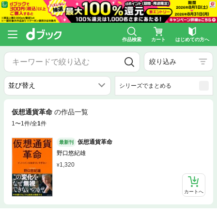
作品検索
カート
はじめての方へ
絞り込み
シリーズでまとめる
仮想通貨革命
の作品一覧
1〜1件/全
1
件
仮想通貨革命
最新刊
野口悠紀雄
1,320
カートへ