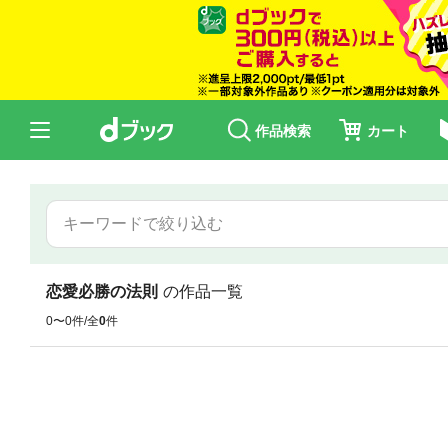
作品検索
カート
恋愛必勝の法則
の作品一覧
0〜0件/全
0
件