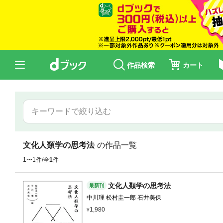
作品検索
カート
文化人類学の思考法
の作品一覧
1〜1件/全
1
件
文化人類学の思考法
最新刊
中川理 松村圭一郎 石井美保
1,980