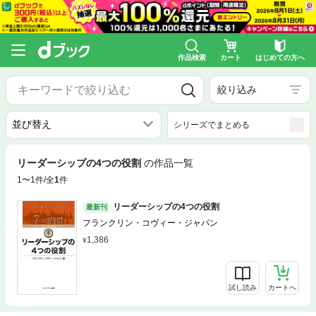
作品検索
カート
はじめての方へ
絞り込み
シリーズでまとめる
リーダーシップの4つの役割
の作品一覧
1〜1件/全
1
件
リーダーシップの4つの役割
最新刊
フランクリン・コヴィー・ジャパン
1,386
試し読み
カートへ