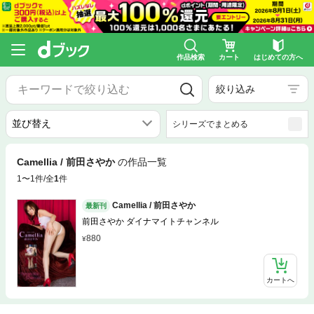
作品検索
カート
はじめての方へ
絞り込み
シリーズでまとめる
Camellia / 前田さやか
の作品一覧
1〜1件/全
1
件
Camellia / 前田さやか
最新刊
前田さやか ダイナマイトチャンネル
880
カートへ