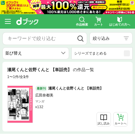
作品検索
カート
はじめての方へ
絞り込み
シリーズでまとめる
瀬尾くんと佐野くんと 【単話売】
の作品一覧
1〜1件/全
1
件
瀬尾くんと佐野くんと 【単話売】
最新刊
広田奈都美
マンガ
132
試し読み
カートへ