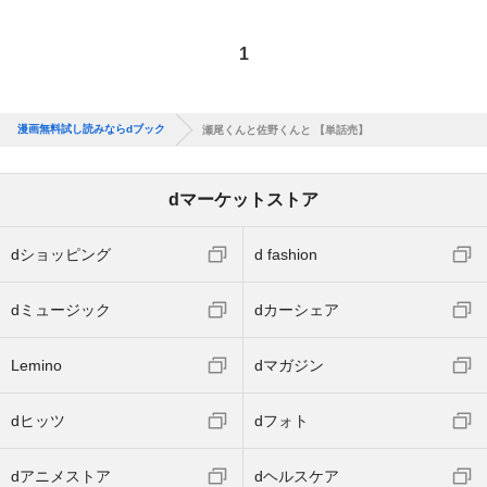
1
漫画無料試し読みならdブック
瀬尾くんと佐野くんと 【単話売】
dマーケットストア
dショッピング
d fashion
dミュージック
dカーシェア
Lemino
dマガジン
dヒッツ
dフォト
dアニメストア
dヘルスケア