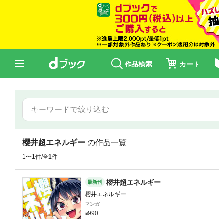
作品検索
カート
櫻井超エネルギー
の作品一覧
1〜1件/全
1
件
櫻井超エネルギー
最新刊
櫻井エネルギー
マンガ
990