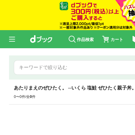
作品検索
カート
あたりまえのぜひたく。 ─いくら 塩鮭 ぜひたく親子丼
0〜0件/全
0
件