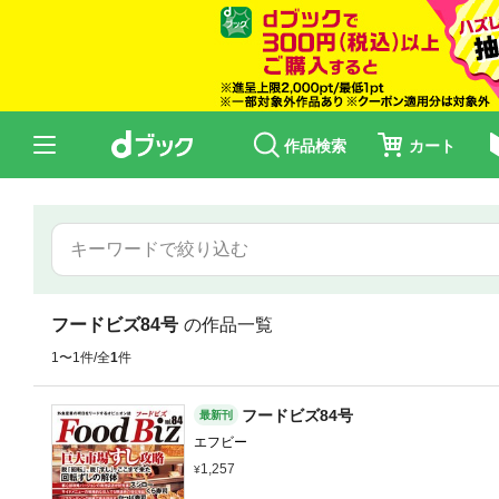
作品検索
カート
フードビズ84号
の作品一覧
1〜1件/全
1
件
フードビズ84号
最新刊
エフビー
1,257