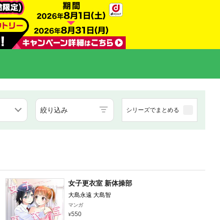
絞り込み
シリーズでまとめる
女子更衣室 新体操部
大島永遠 大島智
マンガ
550