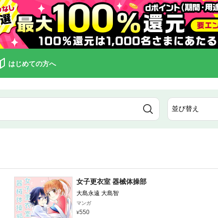
はじめての方へ
女子更衣室 器械体操部
大島永遠 大島智
マンガ
550