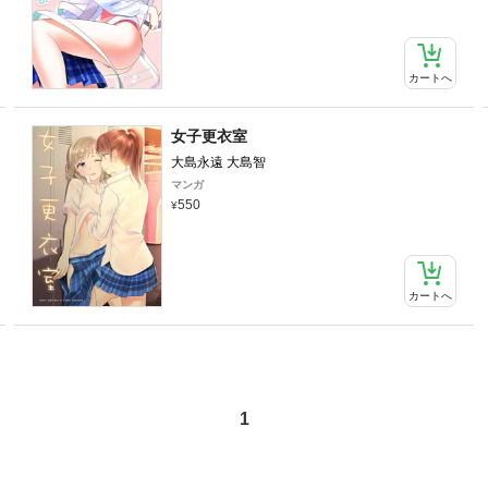
カートへ
女子更衣室
大島永遠 大島智
マンガ
550
カートへ
1