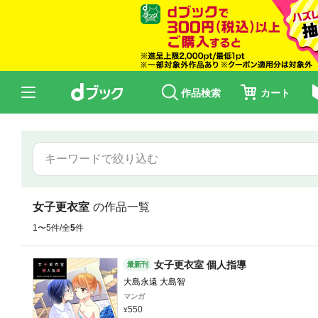
作品検索
カート
女子更衣室
の作品一覧
1〜5件/全
5
件
女子更衣室 個人指導
最新刊
大島永遠 大島智
マンガ
550