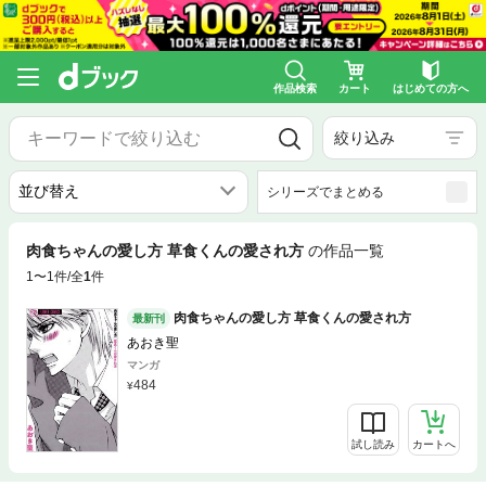
作品検索
カート
はじめての方へ
絞り込み
シリーズでまとめる
肉食ちゃんの愛し方 草食くんの愛され方
の作品一覧
1〜1件/全
1
件
肉食ちゃんの愛し方 草食くんの愛され方
最新刊
あおき聖
マンガ
484
試し読み
カートへ