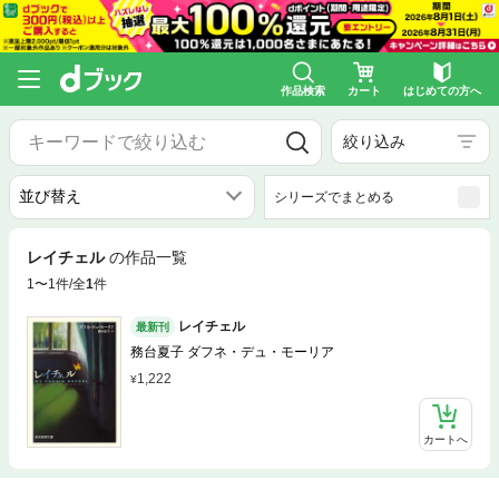
作品検索
カート
はじめての方へ
絞り込み
シリーズでまとめる
レイチェル
の作品一覧
1〜1件/全
1
件
レイチェル
最新刊
務台夏子 ダフネ・デュ・モーリア
1,222
カートへ