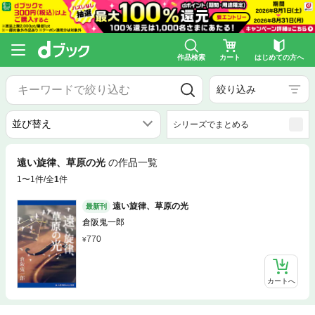
作品検索
カート
はじめての方へ
絞り込み
シリーズでまとめる
遠い旋律、草原の光
の作品一覧
1〜1件/全
1
件
遠い旋律、草原の光
最新刊
倉阪鬼一郎
770
カートへ