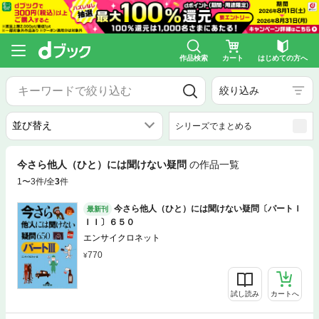
作品検索
カート
はじめての方へ
絞り込み
シリーズでまとめる
今さら他人（ひと）には聞けない疑問
の作品一覧
1〜3件/全
3
件
今さら他人（ひと）には聞けない疑問〔パートＩ
最新刊
ＩＩ〕６５０
エンサイクロネット
770
試し読み
カートへ