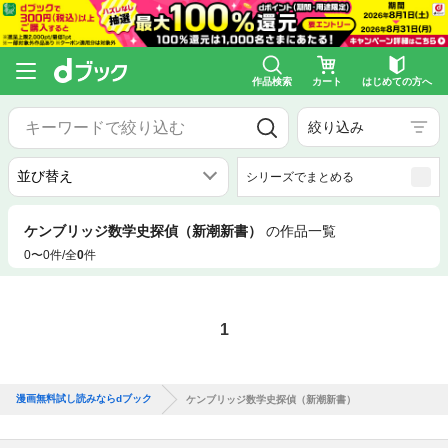
作品検索
カート
はじめての方へ
絞り込み
シリーズでまとめる
ケンブリッジ数学史探偵（新潮新書）
の作品一覧
0〜0件/全
0
件
1
漫画無料試し読みならdブック
ケンブリッジ数学史探偵（新潮新書）