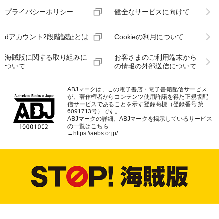
プライバシーポリシー
健全なサービスに向けて
dアカウント2段階認証とは
Cookieの利用について
海賊版に関する取り組みに
お客さまのご利用端末から
ついて
の情報の外部送信について
ABJマークは、この電子書店・電子書籍配信サービス
が、著作権者からコンテンツ使用許諾を得た正規版配
信サービスであることを示す登録商標（登録番号 第
6091713号）です。
ABJマークの詳細、ABJマークを掲示しているサービス
の一覧はこちら
→
https://aebs.or.jp/