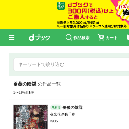
作品検索
カート
薔薇の陰謀
の作品一覧
1〜1件/全
1
件
薔薇の陰謀
最新刊
夜光花 奈良千春
935