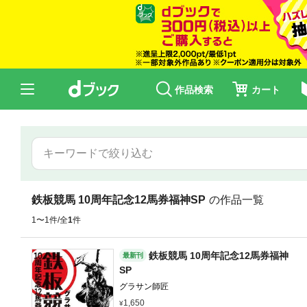
作品検索
カート
鉄板競馬 10周年記念12馬券福神SP
の作品一覧
1〜1件/全
1
件
鉄板競馬 10周年記念12馬券福神
最新刊
SP
グラサン師匠
1,650