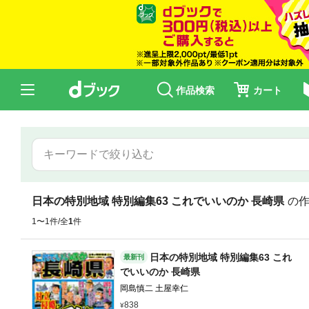
作品検索
カート
日本の特別地域 特別編集63 これでいいのか 長崎県
の
1〜1件/全
1
件
日本の特別地域 特別編集63 これ
最新刊
でいいのか 長崎県
岡島慎二 土屋幸仁
838