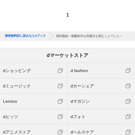
1
漫画無料試し読みならdブック
契約寵姫～報酬条件は世継ぎを産むことでした～
dマーケットストア
dショッピング
d fashion
dミュージック
dカーシェア
Lemino
dマガジン
dヒッツ
dフォト
dアニメストア
dヘルスケア