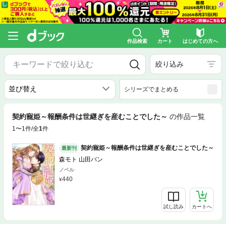
作品検索
カート
はじめての方へ
絞り込み
シリーズでまとめる
契約寵姫～報酬条件は世継ぎを産むことでした～
の作品一覧
1〜1件/全
1
件
契約寵姫～報酬条件は世継ぎを産むことでした～
最新刊
森モト 山田パン
ノベル
440
試し読み
カートへ