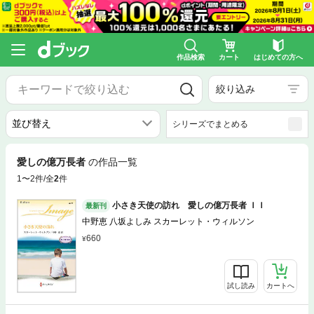
作品検索
カート
はじめての方へ
絞り込み
シリーズでまとめる
愛しの億万長者
の作品一覧
1〜2件/全
2
件
小さき天使の訪れ 愛しの億万長者 ＩＩ
最新刊
中野恵 八坂よしみ スカーレット・ウィルソン
660
試し読み
カートへ