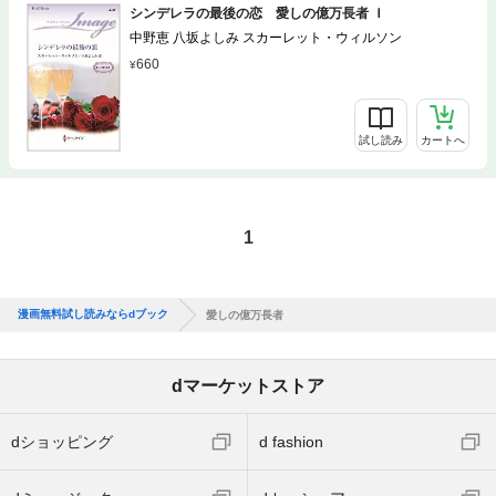
シンデレラの最後の恋 愛しの億万長者 Ｉ
中野恵 八坂よしみ スカーレット・ウィルソン
660
試し読み
カートへ
1
漫画無料試し読みならdブック
愛しの億万長者
dマーケットストア
dショッピング
d fashion