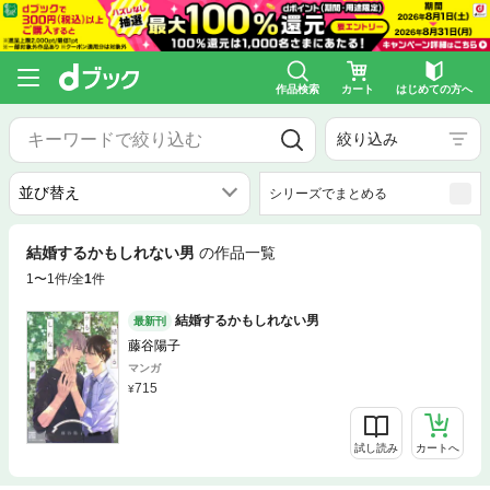
作品検索
カート
はじめての方へ
絞り込み
シリーズでまとめる
結婚するかもしれない男
の作品一覧
1〜1件/全
1
件
結婚するかもしれない男
最新刊
藤谷陽子
マンガ
715
試し読み
カートへ