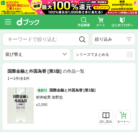
作品検索
カート
はじめての方へ
絞り込み
シリーズでまとめる
国際金融と外国為替 [第3版]
の作品一覧
1〜1件/全
1
件
国際金融と外国為替 [第3版]
最新刊
村井睦男 加野忠
2,090
試し読み
カートへ