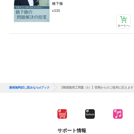
橋下徹
330
カートへ
漫画無料試し読みならdブック
【韓国徴用工問題（3）】世間からのご批判に応えます！
サポート情報