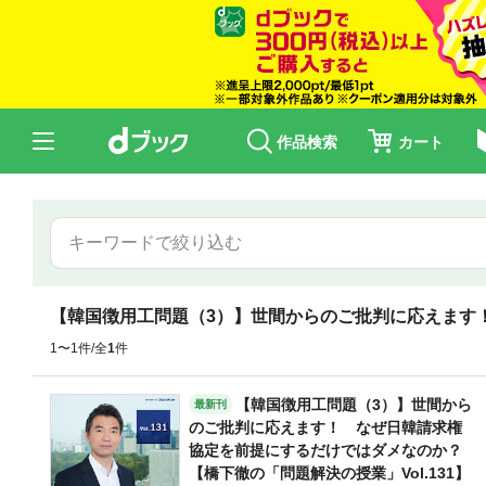
作品検索
カート
【韓国徴用工問題（3）】世間からのご批判に応えます！
1〜1件/全
1
件
【韓国徴用工問題（3）】世間から
最新刊
のご批判に応えます！ なぜ日韓請求権
協定を前提にするだけではダメなのか？
【橋下徹の「問題解決の授業」Vol.131】