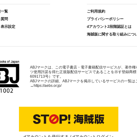
種一覧
ご利用規約
る質問
プライバシーポリシー
ト表示設定
dアカウント2段階認証とは
海賊版に関する取り組みにつ
ABJマークは、この電子書店・電子書籍配信サービスが、著作権
ツ使用許諾を得た正規版配信サービスであることを示す登録商標
6091713号）です。
ABJマークの詳細、ABJマークを掲示しているサービスの一覧は
→
https://aebs.or.jp/
dアカウントを発行する
dアカウントログイン