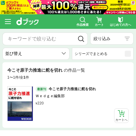
作品検索
カート
はじめての方へ
絞り込み
シリーズでまとめる
今こそ原子力推進に舵を切れ
の作品一覧
1〜1件/全
1
件
今こそ原子力推進に舵を切れ
最新刊
Ｗｅｄｇｅ編集部
220
カートへ