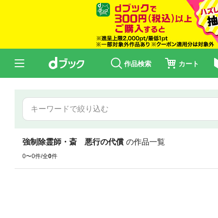
作品検索
カート
強制除霊師・斎 悪行の代償
の作品一覧
0〜0件/全
0
件