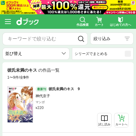
作品検索
カート
はじめての方へ
絞り込み
シリーズでまとめる
彼氏未満のキス
の作品一覧
1〜9件/全
9
件
彼氏未満のキス 9
最新刊
神代京子
マンガ
220
試し読み
カートへ