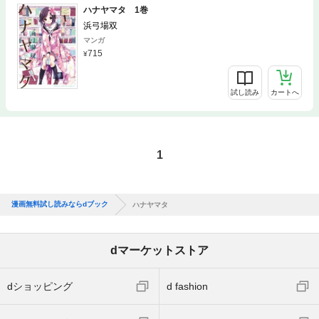
ハナヤマタ 1巻
浜弓場双
マンガ
715
試し読み
カートへ
1
漫画無料試し読みならdブック
ハナヤマタ
dマーケットストア
dショッピング
d fashion