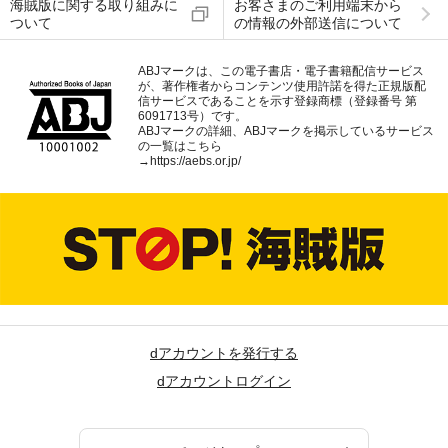
海賊版に関する取り組みに
お客さまのご利用端末から
ついて
の情報の外部送信について
ABJマークは、この電子書店・電子書籍配信サービス
が、著作権者からコンテンツ使用許諾を得た正規版配
信サービスであることを示す登録商標（登録番号 第
6091713号）です。
ABJマークの詳細、ABJマークを掲示しているサービス
の一覧はこちら
→
https://aebs.or.jp/
dアカウントを発行する
dアカウントログイン