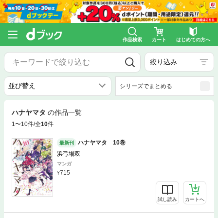
作品検索
カート
はじめての方へ
絞り込み
シリーズでまとめる
ハナヤマタ
の作品一覧
1〜10件/全
10
件
ハナヤマタ 10巻
最新刊
浜弓場双
マンガ
715
試し読み
カートへ