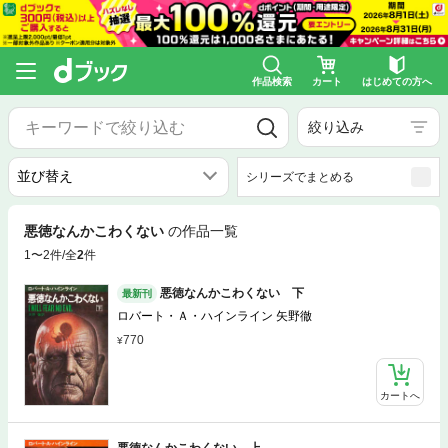
作品検索
カート
はじめての方へ
絞り込み
シリーズでまとめる
悪徳なんかこわくない
の作品一覧
1〜2件/全
2
件
悪徳なんかこわくない 下
最新刊
ロバート・Ａ・ハインライン 矢野徹
770
カートへ
悪徳なんかこわくない 上