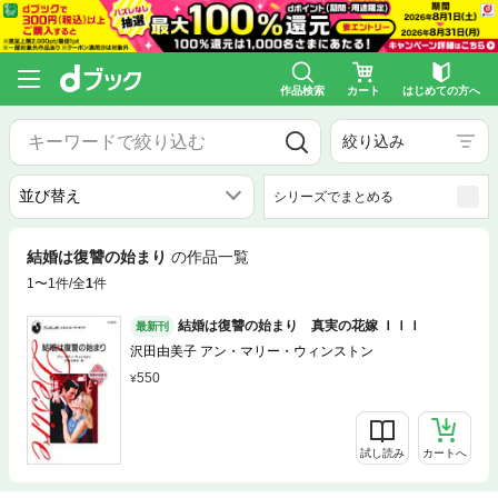
作品検索
カート
はじめての方へ
絞り込み
シリーズでまとめる
結婚は復讐の始まり
の作品一覧
1〜1件/全
1
件
結婚は復讐の始まり 真実の花嫁 ＩＩＩ
最新刊
沢田由美子 アン・マリー・ウィンストン
550
試し読み
カートへ