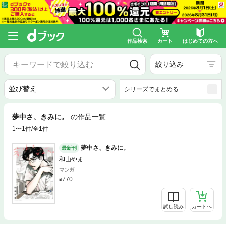
作品検索
カート
はじめての方へ
絞り込み
シリーズでまとめる
夢中さ、きみに。
の作品一覧
1〜1件/全
1
件
夢中さ、きみに。
最新刊
和山やま
マンガ
770
試し読み
カートへ