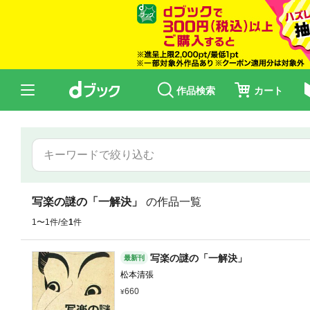
作品検索
カート
写楽の謎の「一解決」
の作品一覧
1〜1件/全
1
件
写楽の謎の「一解決」
最新刊
松本清張
660