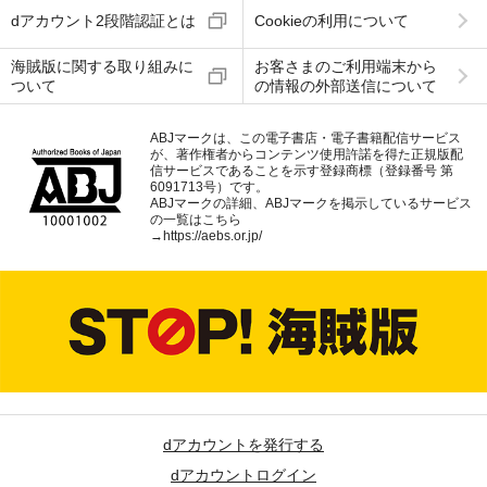
dアカウント2段階認証とは
Cookieの利用について
海賊版に関する取り組みに
お客さまのご利用端末から
ついて
の情報の外部送信について
ABJマークは、この電子書店・電子書籍配信サービス
が、著作権者からコンテンツ使用許諾を得た正規版配
信サービスであることを示す登録商標（登録番号 第
6091713号）です。
ABJマークの詳細、ABJマークを掲示しているサービス
の一覧はこちら
→
https://aebs.or.jp/
dアカウントを発行する
dアカウントログイン