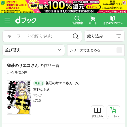
作品検索
カート
はじめての方へ
絞り込み
シリーズでまとめる
雀荘のサエコさん
の作品一覧
1〜5件/全
5
件
雀荘のサエコさん（5）
最新刊
重野なおき
マンガ
715
試し読み
カートへ