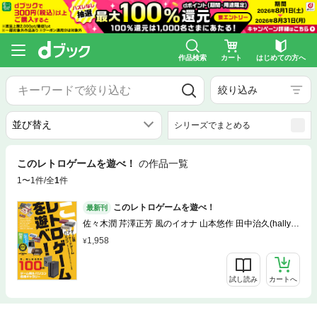
作品検索
カート
はじめての方へ
絞り込み
シリーズでまとめる
このレトロゲームを遊べ！
の作品一覧
1〜1件/全
1
件
このレトロゲームを遊べ！
最新刊
佐々木潤 芹澤正芳 風のイオナ 山本悠作 田中治久(hally)
青木聡 加藤勝明
1,958
試し読み
カートへ