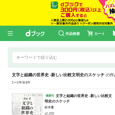
作品検索
カート
文字と組織の世界史 -新しい比較文明史のスケッチ
の作
1〜1件/全
1
件
文字と組織の世界史 -新しい比較文
最新刊
明史のスケッチ
鈴木董
2,200