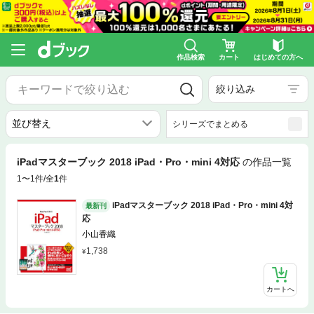
作品検索
カート
はじめての方へ
絞り込み
シリーズでまとめる
iPadマスターブック 2018 iPad・Pro・mini 4対応
の作品一覧
1〜1件/全
1
件
iPadマスターブック 2018 iPad・Pro・mini 4対
最新刊
応
小山香織
1,738
カートへ