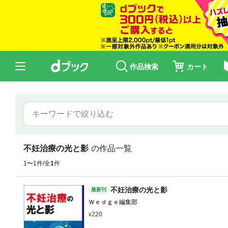
作品検索
カート
不妊治療の光と影
の作品一覧
1〜1件/全
1
件
不妊治療の光と影
最新刊
Ｗｅｄｇｅ編集部
220