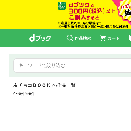
作品検索
カート
友チョコＢＯＯＫ
の作品一覧
0〜0件/全
0
件