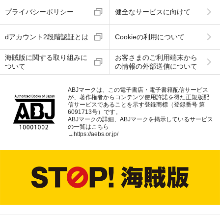
プライバシーポリシー
健全なサービスに向けて
dアカウント2段階認証とは
Cookieの利用について
海賊版に関する取り組みに
お客さまのご利用端末から
ついて
の情報の外部送信について
ABJマークは、この電子書店・電子書籍配信サービス
が、著作権者からコンテンツ使用許諾を得た正規版配
信サービスであることを示す登録商標（登録番号 第
6091713号）です。
ABJマークの詳細、ABJマークを掲示しているサービス
の一覧はこちら
→
https://aebs.or.jp/