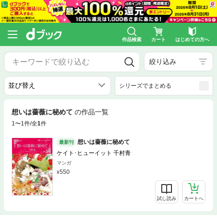
作品検索
カート
はじめての方へ
絞り込み
シリーズでまとめる
想いは薔薇に秘めて
の作品一覧
1〜1件/全
1
件
想いは薔薇に秘めて
最新刊
ケイト･ヒューイット 千村青
マンガ
550
試し読み
カートへ