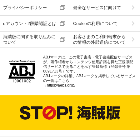
プライバシーポリシー
健全なサービスに向けて
dアカウント2段階認証とは
Cookieの利用について
海賊版に関する取り組みに
お客さまのご利用端末から
ついて
の情報の外部送信について
ABJマークは、この電子書店・電子書籍配信サービス
が、著作権者からコンテンツ使用許諾を得た正規版配
信サービスであることを示す登録商標（登録番号 第
6091713号）です。
ABJマークの詳細、ABJマークを掲示しているサービス
の一覧はこちら
→
https://aebs.or.jp/