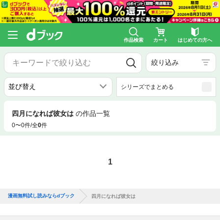
作品検索
カート
はじめての方へ
絞り込み
シリーズでまとめる
四月になれば彼女は
の作品一覧
0〜0件/全
0
件
1
漫画無料試し読みならdブック
四月になれば彼女は