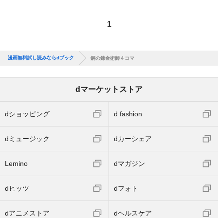
1
漫画無料試し読みならdブック
鋼の錬金術師４コマ
dマーケットストア
dショッピング
d fashion
dミュージック
dカーシェア
Lemino
dマガジン
dヒッツ
dフォト
dアニメストア
dヘルスケア