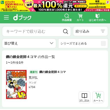
作品検索
カート
はじめての方へ
絞り込み
シリーズでまとめる
鋼の錬金術師４コマ
の作品一覧
1〜1件/全
1
件
鋼の錬金術師４コマ
最新刊
荒川弘
マンガ
794
試し読み
カートへ