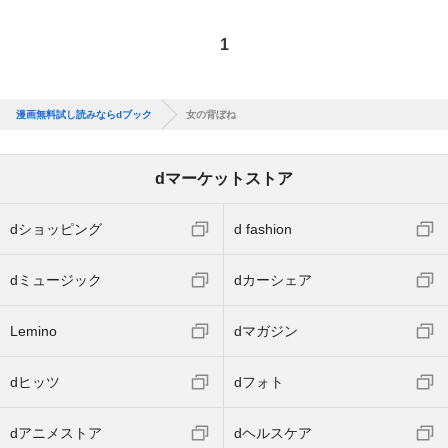
1
漫画無料試し読みならdブック
女の背ぼね
dマーケットストア
dショッピング
d fashion
dミュージック
dカーシェア
Lemino
dマガジン
dヒッツ
dフォト
dアニメストア
dヘルスケア