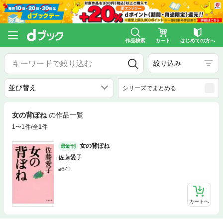
作品検索
カート
はじめての方へ
絞り込み
シリーズでまとめる
女の背ぼね
の作品一覧
1〜1件/全
1
件
女の背ぼね
最新刊
佐藤愛子
641
カートへ