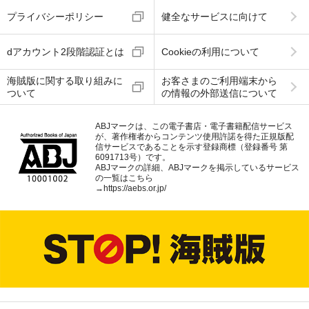
プライバシーポリシー
健全なサービスに向けて
dアカウント2段階認証とは
Cookieの利用について
海賊版に関する取り組みに
お客さまのご利用端末から
ついて
の情報の外部送信について
ABJマークは、この電子書店・電子書籍配信サービス
が、著作権者からコンテンツ使用許諾を得た正規版配
信サービスであることを示す登録商標（登録番号 第
6091713号）です。
ABJマークの詳細、ABJマークを掲示しているサービス
の一覧はこちら
→
https://aebs.or.jp/