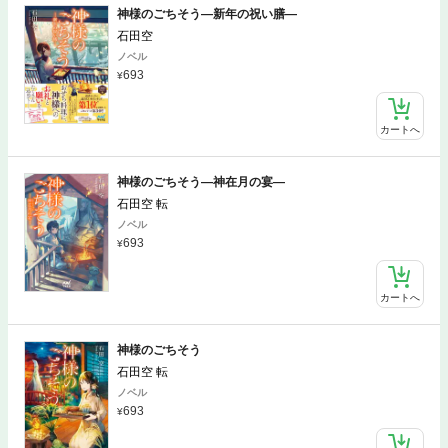
神様のごちそう―新年の祝い膳―
石田空
ノベル
693
カートへ
神様のごちそう―神在月の宴―
石田空 転
ノベル
693
カートへ
神様のごちそう
石田空 転
ノベル
693