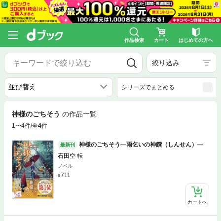
作品検索
カート
はじめての方へ
絞り込み
シリーズでまとめる
神様のごちそう
の作品一覧
1〜4件/全
4
件
神様のごちそう―雨乞いの神饌（しんせん）―
最新刊
石田空 転
ノベル
711
カートへ