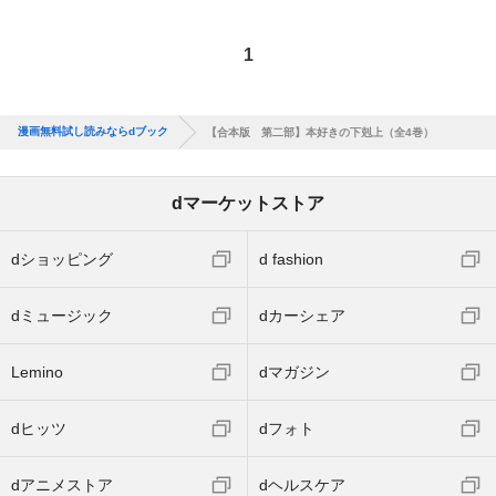
1
漫画無料試し読みならdブック
【合本版 第二部】本好きの下剋上（全4巻）
dマーケットストア
dショッピング
d fashion
dミュージック
dカーシェア
Lemino
dマガジン
dヒッツ
dフォト
dアニメストア
dヘルスケア