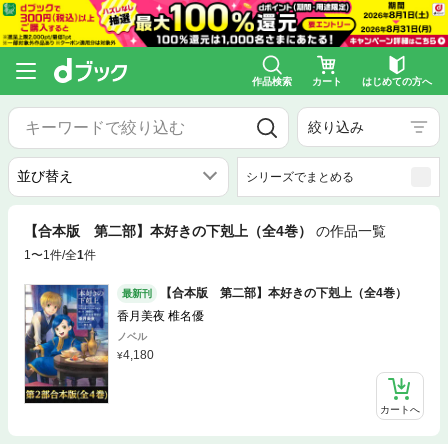
作品検索
カート
はじめての方へ
絞り込み
シリーズでまとめる
【合本版 第二部】本好きの下剋上（全4巻）
の作品一覧
1〜1件/全
1
件
【合本版 第二部】本好きの下剋上（全4巻）
最新刊
香月美夜 椎名優
ノベル
4,180
カートへ