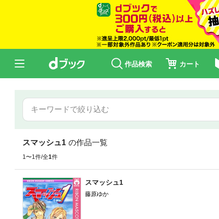
作品検索
カート
スマッシュ1
の作品一覧
1〜1件/全
1
件
スマッシュ1
藤原ゆか