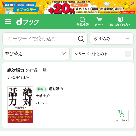
作品検索
カート
はじめての方へ
絞り込み
シリーズでまとめる
絶対話力
の作品一覧
1〜1件/全
1
件
絶対話力
最新刊
土岐大介
1,320
カートへ