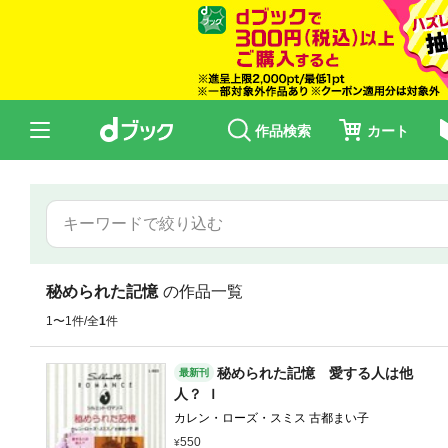
作品検索
カート
秘められた記憶
の作品一覧
1〜1件/全
1
件
秘められた記憶 愛する人は他
最新刊
人？ Ｉ
カレン・ローズ・スミス 古都まい子
550