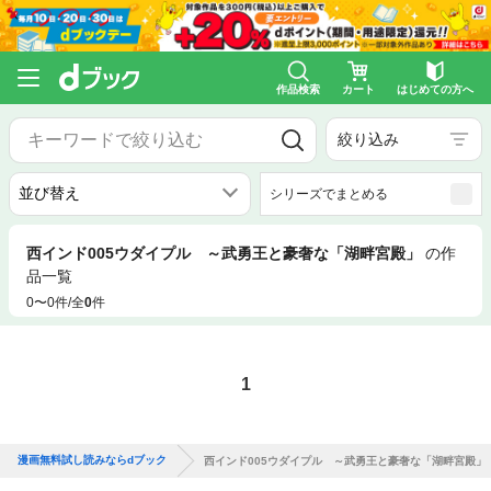
作品検索
カート
はじめての方へ
絞り込み
シリーズでまとめる
西インド005ウダイプル ～武勇王と豪奢な「湖畔宮殿」
の作
品一覧
0〜0件/全
0
件
1
漫画無料試し読みならdブック
西インド005ウダイプル ～武勇王と豪奢な「湖畔宮殿」